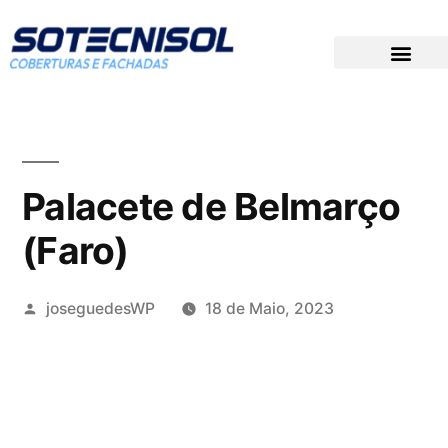
DOCUMENTAÇÃO TÉCNICA
PREÇOS PARA CONCURSOS
GRUPO SOTECNISOL
Palacete de Belmarço
(Faro)
joseguedesWP
18 de Maio, 2023