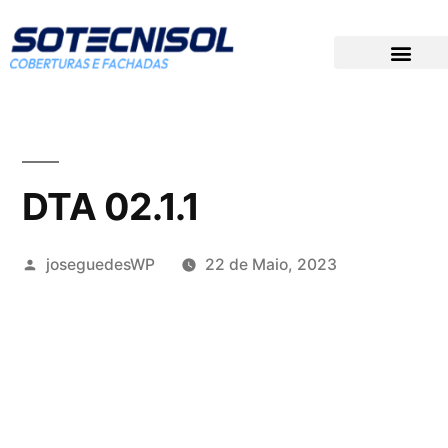
DOCUMENTAÇÃO TÉCNICA
PREÇOS PARA CONCURSOS
GRUPO SOTECNISOL
DTA 02.1.1
joseguedesWP
22 de Maio, 2023