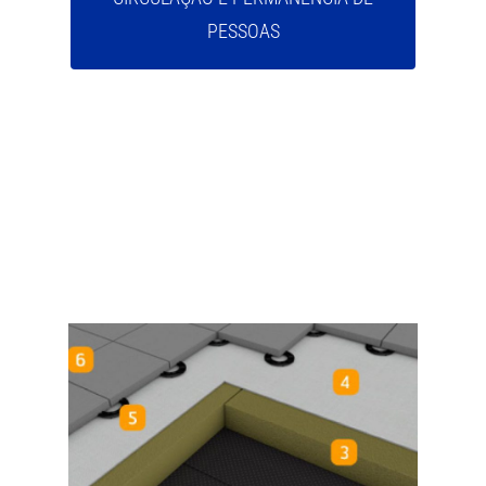
PESSOAS
MTB 19 - SISTEMA SOTECNISOL FV40
+ PY40 COBERTURAS ACESSÍVEIS À
CIRCULAÇÃO E PERMANÊNCIA DE
PESSOAS