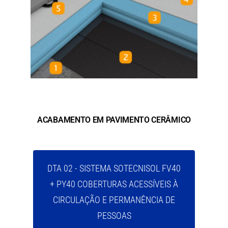
ACABAMENTO EM PAVIMENTO CERÂMICO
DTA 02 - SISTEMA SOTECNISOL FV40
+ PY40 COBERTURAS ACESSÍVEIS À
CIRCULAÇÃO E PERMANÊNCIA DE
PESSOAS