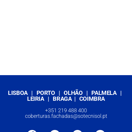
LISBOA
|
PORTO
|
OLHÃO
|
PALMELA
|
LEIRIA
|
BRAGA
|
COIMBRA
+351 219 488 400
coberturas.fachadas@sotecnisol.pt